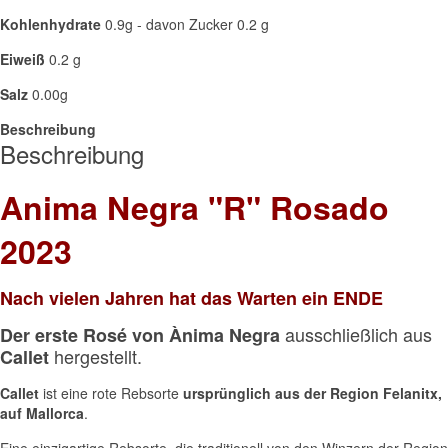
Kohlenhydrate
0.9g - davon Zucker 0.2 g
Eiweiß
0.2 g
Salz
0.00g
Beschreibung
Beschreibung
Anima Negra "R" Rosado
2023
Nach vielen Jahren hat das Warten ein ENDE
ausschließlich aus
Der erste Rosé von Ànima Negra
hergestellt.
Callet
Callet
ist eine rote Rebsorte
ursprünglich aus der Region Felanitx,
auf Mallorca
.
Eine einzigartige Rebsorte, die traditionell von den Winzern der Region