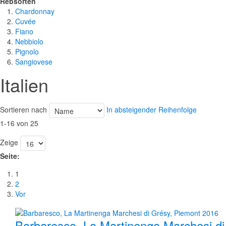
Rebsorten
Chardonnay
Cuvée
Fiano
Nebbiolo
Pignolo
Sangiovese
Italien
Sortieren nach
In absteigender Reihenfolge
1-16 von 25
Zeige
Seite:
1
2
Vor
Barbaresco, La Martinenga Marchesi d