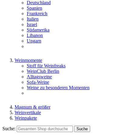
Deutschland
Spanien
Frankreich
Italien
Israel
Südamerika
Libanon
Ungarn
Weinmomente
Stoff für Weinfreaks
WeinClub Berlin
Alltagsweine
Sofa-Weine
Weine zu besonderen Momenten
Magnum & größer
Weinvertikale
Weinpakete
Suche:
Suche