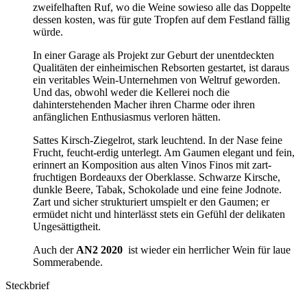
zweifelhaften Ruf, wo die Weine sowieso alle das Doppelte
dessen kosten, was für gute Tropfen auf dem Festland fällig
würde.
In einer Garage als Projekt zur Geburt der unentdeckten
Qualitäten der einheimischen Rebsorten gestartet, ist daraus
ein veritables Wein-Unternehmen von Weltruf geworden.
Und das, obwohl weder die Kellerei noch die
dahinterstehenden Macher ihren Charme oder ihren
anfänglichen Enthusiasmus verloren hätten.
Sattes Kirsch-Ziegelrot, stark leuchtend. In der Nase feine
Frucht, feucht-erdig unterlegt. Am Gaumen elegant und fein,
erinnert an Komposition aus alten Vinos Finos mit zart-
fruchtigen Bordeauxs der Oberklasse. Schwarze Kirsche,
dunkle Beere, Tabak, Schokolade und eine feine Jodnote.
Zart und sicher strukturiert umspielt er den Gaumen; er
ermüdet nicht und hinterlässt stets ein Gefühl der delikaten
Ungesättigtheit.
Auch der
AN2 2020
ist wieder ein herrlicher Wein für laue
Sommerabende.
Steckbrief