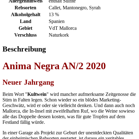
Allergenhinweis
enthält Sulfite
Rebsorten
Callet, Mantonegro, Syrah
Alkoholgehalt
13 %
Land
Spanien
Gebiet
VdT Mallorca
Verschluss
Naturkork
Beschreibung
Anima Negra AN/2 2020
Neuer Jahrgang
Beim Wort "
Kultwein
" wird mancher aufmerksame Zeitgenosse die
Stirn in Falten legen. Schon wieder so ein blödes Marketing-
Geschwätz, wird er oder sie vielleicht denken. Und dann auch noch
Mallorca, die In-Insel mit zweifelhaften Ruf, wo die Weine sowieso
alle das Doppelte dessen kosten, was für gute Tropfen auf dem
Festland fällig würde.
In einer Garage als Projekt zur Geburt der unentdeckten Qualitäten
der einheimischen Rebsorten gestartet, ist daraus ein veritables