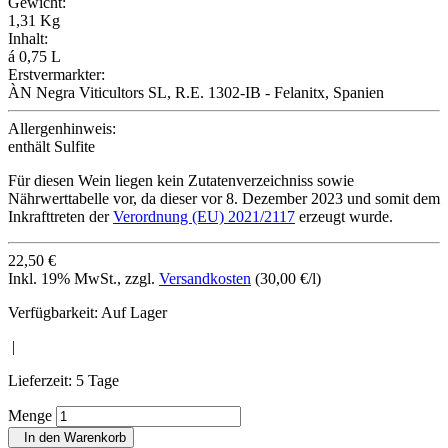
Gewicht:
1,31 Kg
Inhalt:
á 0,75 L
Erstvermarkter:
ÀN Negra Viticultors SL, R.E. 1302-IB - Felanitx, Spanien
Allergenhinweis:
enthält Sulfite
Für diesen Wein liegen kein Zutatenverzeichniss sowie
Nährwerttabelle vor, da dieser vor 8. Dezember 2023 und somit dem
Inkrafttreten der
Verordnung (EU) 2021/2117
erzeugt wurde.
22,50 €
Inkl. 19% MwSt.
,
zzgl.
Versandkosten
(30,00 €/l)
Verfügbarkeit:
Auf Lager
|
Lieferzeit: 5 Tage
Menge
In den Warenkorb