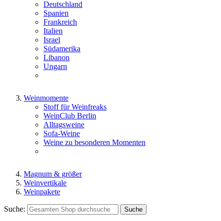
Deutschland
Spanien
Frankreich
Italien
Israel
Südamerika
Libanon
Ungarn
Weinmomente
Stoff für Weinfreaks
WeinClub Berlin
Alltagsweine
Sofa-Weine
Weine zu besonderen Momenten
Magnum & größer
Weinvertikale
Weinpakete
Suche:
Suche